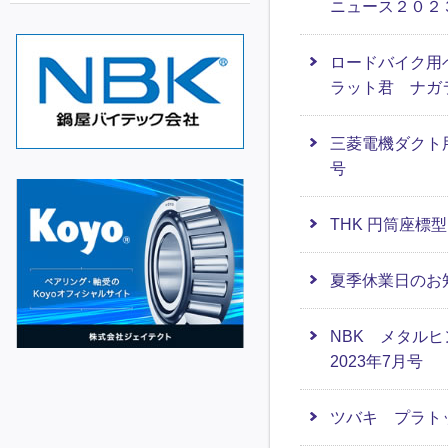
ニュース２０２
ロードバイク用ベ
ラット君 ナガラ
三菱電機ダクト用
号
THK 円筒座標
夏季休業日のお
NBK メタル
2023年7月号
ツバキ プラト