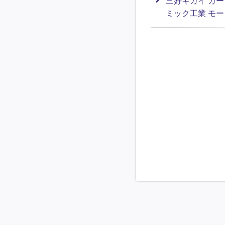
三好キカイ カ
ミック工業 モ